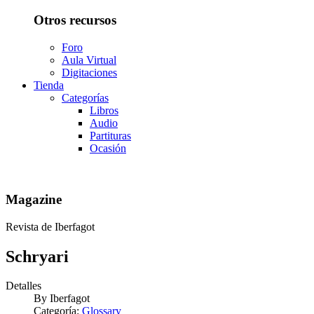
Otros recursos
Foro
Aula Virtual
Digitaciones
Tienda
Categorías
Libros
Audio
Partituras
Ocasión
Magazine
Revista de Iberfagot
Schryari
Detalles
By
Iberfagot
Categoría:
Glossary