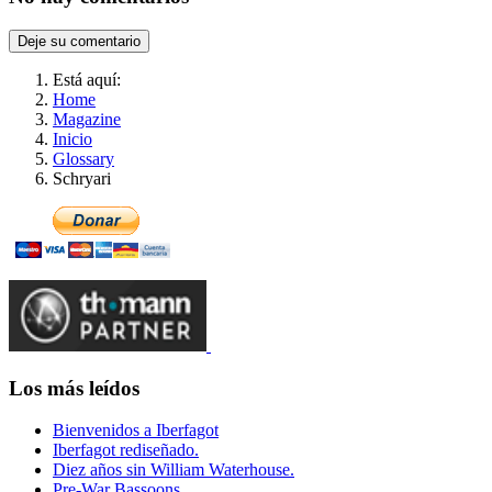
Deje su comentario
Está aquí:
Home
Magazine
Inicio
Glossary
Schryari
Los más leídos
Bienvenidos a Iberfagot
Iberfagot rediseñado.
Diez años sin William Waterhouse.
Pre-War Bassoons