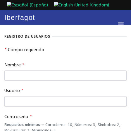
Seleccione su idioma
Iberfagot
REGISTRO DE USUARIOS
*
Campo requerido
Nombre
*
Usuario
*
Contraseña
*
Requisitos mínimos
— Caracteres: 10, Números: 3, Símbolos: 2,
Mayúsculas: 3, Minúsculas: 3